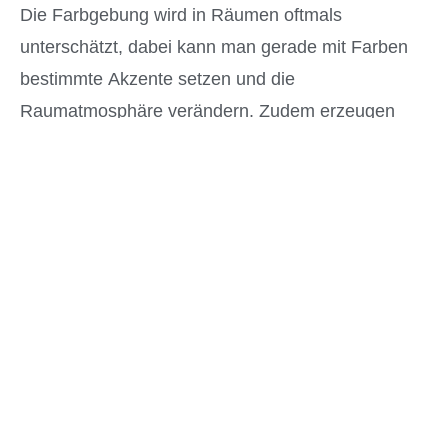
Die Farbgebung wird in Räumen oftmals
unterschätzt, dabei kann man gerade mit Farben
bestimmte Akzente setzen und die
Raumatmosphäre verändern. Zudem erzeugen
viele Farben besondere Stimmungen beim
Betrachter – so wirken manche Farben
beruhigend, andere wiederum anregend.
Für eine Raumgestaltung ist die Farbgebung
besonders wichtig. Helle Farben lassen einen
Raum meist größer erscheinen und eignen sich
daher besonders für kleinere Räume. Kräftige und
dunkle Farben wirken eher mächtig und sollten mit
Bedacht gewählt werden.